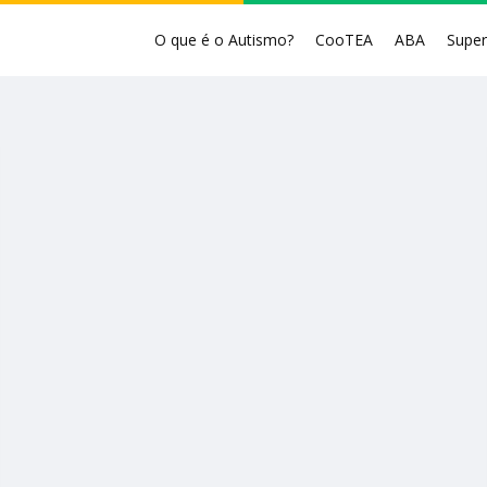
O que é o Autismo?
CooTEA
ABA
Supe