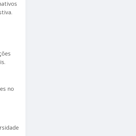
nativos
tiva.
ções
is.
ões no
rsidade