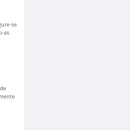
gure-se
o-as
 de
lmente