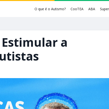
O que é o Autismo?
CooTEA
ABA
Supe
 Estimular a
utistas