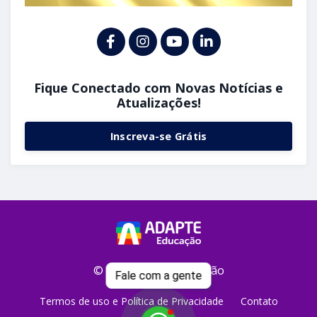
Fique Conectado com Novas Notícias e
Atualizações!
Inscreva-se Grátis
© 2026 Adapte Educação
Fale com a gente
Termos de uso e Política de Privacidade
Contato