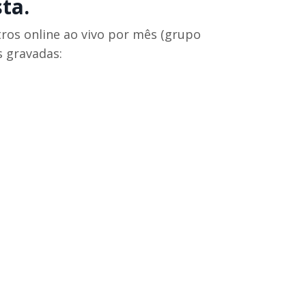
sta.
ros online ao vivo por mês (grupo
s gravadas:
o