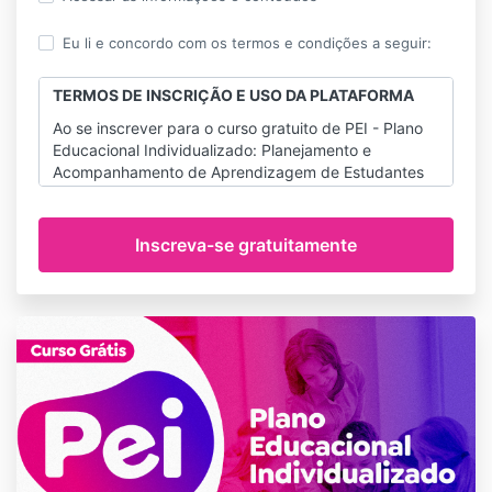
Eu li e concordo com os termos e condições a seguir:
TERMOS DE INSCRIÇÃO E USO DA PLATAFORMA
Ao se inscrever para o curso gratuito de PEI - Plano
Educacional Individualizado: Planejamento e
Acompanhamento de Aprendizagem de Estudantes
Autistas, você concorda com os seguintes termos e
condições:
Acesso ao curso:
1.1 Ao se inscrever no curso, você receberá
acesso à plataforma online onde o conteúdo
estará disponível para visualização. O acesso
será concedido exclusivamente para uso
pessoal e não comercial.
1.2 É proibido compartilhar seu login e senha
com terceiros, bem como reproduzir, distribuir,
transmitir, vender ou explorar qualquer parte
do conteúdo do curso para fins comerciais ou
de outra forma.