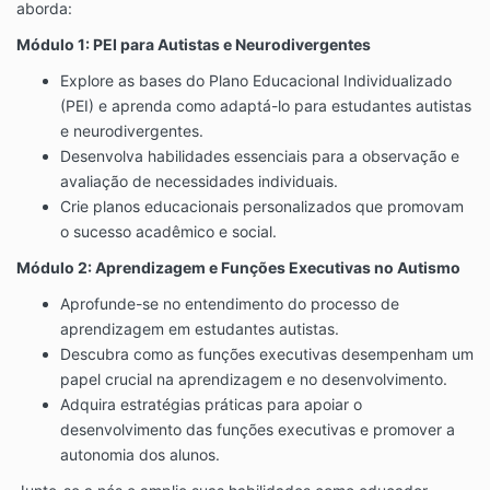
aborda:
Conduta do usuário:
Módulo 1: PEI para Autistas e Neurodivergentes
3.1 Ao usar a plataforma do curso, você
concorda em se comportar de maneira
Explore as bases do Plano Educacional Individualizado
responsável e ética, respeitando as leis
(PEI) e aprenda como adaptá-lo para estudantes autistas
aplicáveis, os direitos de terceiros e as políticas
e neurodivergentes.
da plataforma.
Desenvolva habilidades essenciais para a observação e
3.2 É proibido o uso da plataforma para
avaliação de necessidades individuais.
publicar, transmitir ou compartilhar informações
Crie planos educacionais personalizados que promovam
que sejam falsas, difamatórias, injuriosas,
discriminatórias, obscenas, ofensivas,
o sucesso acadêmico e social.
ameaçadoras, abusivas, pornográficas ou que
Módulo 2: Aprendizagem e Funções Executivas no Autismo
violem qualquer lei ou regulamentação
aplicável.
Aprofunde-se no entendimento do processo de
aprendizagem em estudantes autistas.
Isenção de responsabilidade:
Descubra como as funções executivas desempenham um
4.1 O conteúdo do curso é fornecido apenas
papel crucial na aprendizagem e no desenvolvimento.
para fins educacionais e informativos e não
Adquira estratégias práticas para apoiar o
constitui aconselhamento médico ou jurídico.
desenvolvimento das funções executivas e promover a
4.2 O detentor dos direitos autorais não se
autonomia dos alunos.
responsabiliza por quaisquer danos, prejuízos
ou perdas decorrentes do uso ou